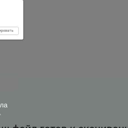
ировать
ла
у