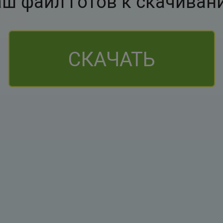
аш файл готов к скачиван
СКАЧАТЬ