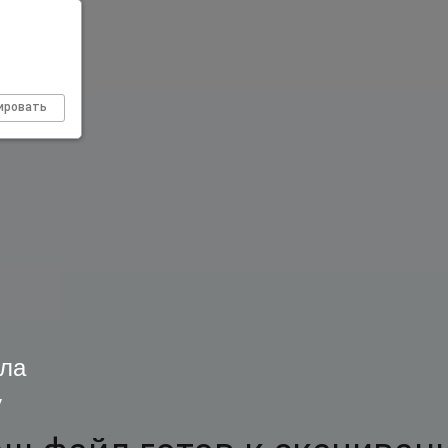
ировать
ла
у