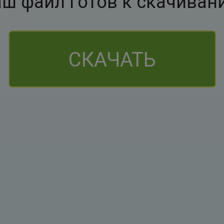
аш файл готов к скачиван
СКАЧАТЬ